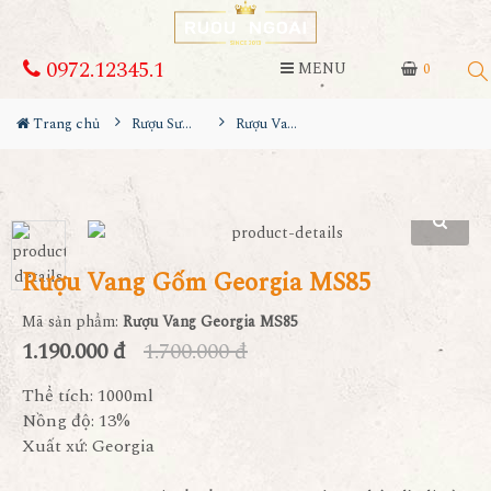
0972.12345.1
MENU
0
Trang chủ
Rượu Sưu Tầm - Nga
Rượu Vang Gốm Georgia MS85
Rượu Vang Gốm Georgia MS85
Mã sản phẩm:
Rượu Vang Georgia MS85
1.190.000 đ
1.700.000 đ
Thể tích: 1000ml
Nồng độ: 13%
Xuất xứ: Georgia