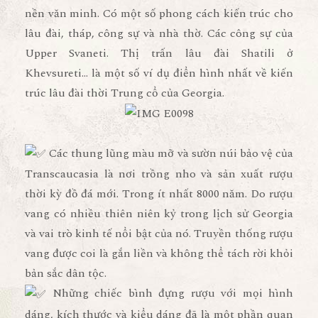
nền văn minh. Có một số phong cách kiến trúc cho
lâu đài, tháp, công sự và nhà thờ. Các công sự của
Upper Svaneti. Thị trấn lâu đài Shatili ở
Khevsureti… là một số ví dụ điển hình nhất về kiến
trúc lâu đài thời Trung cổ của Georgia.
Các thung lũng màu mỡ và sườn núi bảo vệ của
Transcaucasia là nơi trồng nho và sản xuất rượu
thời kỳ đồ đá mới. Trong ít nhất 8000 năm. Do rượu
vang có nhiều thiên niên kỷ trong lịch sử Georgia
và vai trò kinh tế nổi bật của nó. Truyền thống rượu
vang được coi là gắn liền và không thể tách rời khỏi
bản sắc dân tộc.
Những chiếc bình đựng rượu với mọi hình
dáng, kích thước và kiểu dáng đã là một phần quan