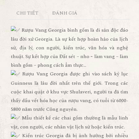
CHI TIẾT
ĐÁNH GIÁ
Rượu Vang Georgia bình gốm là di sản độc đáo
lâu đời xứ Georgia. Là sự kết hợp hoàn hảo của lịch
sử, địa lý, con người, kiến trúc, văn hóa và nghệ
thuật. Sự kết hợp của Đất sét – nho – làm vang – làm
bình gốm – phong cách ẩm thực…
Rượu Vang Georgia được ghi vào sách kỷ lục
Guinness là lâu đời nhất trên thế giới. Trong các
cuộc khai quật ở khu vực Shulaveri, người ta đã tìm
thấy dấu vết hóa học của rượu vang, có tuổi từ 6000-
5800 năm trước Công nguyên.
Mẫu thiết kế các chai gốm thường là mẫu linh
vật, con người, các nhân vật lịch sử hoặc kiến trúc.
Kiến trúc Georgia đã bị ảnh hưởng bởi nhiều