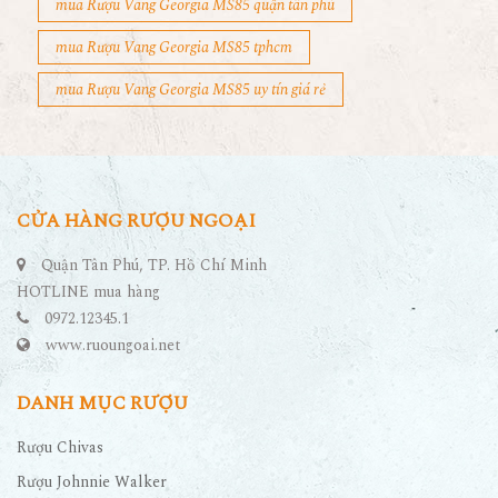
mua Rượu Vang Georgia MS85 quận tân phú
mua Rượu Vang Georgia MS85 tphcm
mua Rượu Vang Georgia MS85 uy tín giá rẻ
CỬA HÀNG RƯỢU NGOẠI
Quận Tân Phú, TP. Hồ Chí Minh
HOTLINE mua hàng
0972.12345.1
www.ruoungoai.net
DANH MỤC RƯỢU
Rượu Chivas
Rượu Johnnie Walker