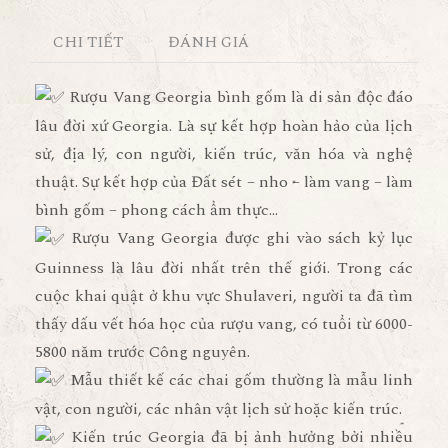
CHI TIẾT
ĐÁNH GIÁ
Rượu Vang Georgia bình gốm là di sản độc đáo
lâu đời xứ Georgia. Là sự kết hợp hoàn hảo của lịch
sử, địa lý, con người, kiến trúc, văn hóa và nghệ
thuật. Sự kết hợp của Đất sét – nho – làm vang – làm
bình gốm – phong cách ẩm thực…
Rượu Vang Georgia được ghi vào sách kỷ lục
Guinness là lâu đời nhất trên thế giới. Trong các
cuộc khai quật ở khu vực Shulaveri, người ta đã tìm
thấy dấu vết hóa học của rượu vang, có tuổi từ 6000-
5800 năm trước Công nguyên.
Mẫu thiết kế các chai gốm thường là mẫu linh
vật, con người, các nhân vật lịch sử hoặc kiến trúc.
Kiến trúc Georgia đã bị ảnh hưởng bởi nhiều