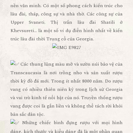
nền văn minh. Có một số phong cách kiến trúc cho
lâu đài, tháp, công sự và nhà thờ. Các công sự của
Upper Svaneti. Thị trấn lâu đài Shatili ở
Khevsureti… là một số ví dụ điển hình nhất về kiến
trúc lâu đài thời Trung cổ của Georgia.
Các thung lũng màu mỡ và sườn núi bảo vệ của
Transcaucasia là nơi trồng nho và sản xuất rượu
thời kỳ đồ đá mới. Trong ít nhất 8000 năm. Do rượu
vang có nhiều thiên niên kỷ trong lịch sử Georgia
và vai trò kinh tế nổi bật của nó. Truyền thống rượu
vang được coi là gắn liền và không thể tách rời khỏi
bản sắc dân tộc.
Những chiếc bình đựng rượu với mọi hình
dáng, kích thước và kiểu dáng đã là một phần quan