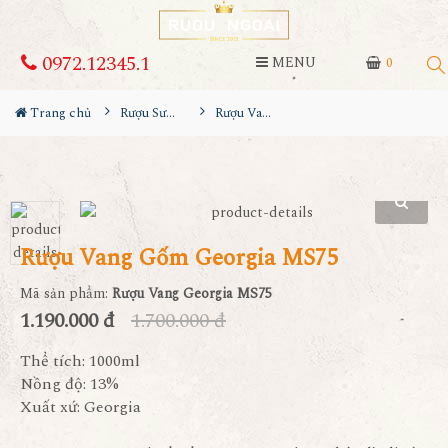
0972.12345.1
MENU
0
Trang chủ
Rượu Sưu Tầm - Nga
Rượu Vang Gốm Georgia MS75
Rượu Vang Gốm Georgia MS75
Mã sản phẩm:
Rượu Vang Georgia MS75
1.190.000 đ
1.700.000 đ
Thể tích: 1000ml
Nồng độ: 13%
Xuất xứ: Georgia