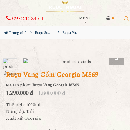
0972.12345.1
MENU
0
Trang chủ
Rượu Sưu Tầm - Nga
Rượu Vang Gốm Georgia MS69
Rượu Vang Gốm Georgia MS69
Mã sản phẩm:
Rượu Vang Georgia MS69
1.290.000 đ
1.800.000 đ
Thể tích: 1000ml
Nồng độ: 13%
Xuất xứ: Georgia