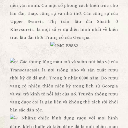
nền văn minh. Có một số phong cách kiến trúc cho
lâu đài, tháp, công sự và nhà thờ. Các công sự của
Upper Svaneti. Thị trấn lâu đài Shatili ở
Khevsureti… là một số ví dụ điển hình nhất về kiến
trúc lâu đài thời Trung cổ của Georgia.
Các thung lũng màu mỡ và sườn núi bảo vệ của
Transcaucasia là nơi trồng nho và sản xuất rượu
thời kỳ đồ đá mới. Trong ít nhất 8000 năm. Do rượu
vang có nhiều thiên niên kỷ trong lịch sử Georgia
và vai trò kinh tế nổi bật của nó. Truyền thống rượu
vang được coi là gắn liền và không thể tách rời khỏi
bản sắc dân tộc.
Những chiếc bình đựng rượu với mọi hình
dáng, kích thước và kiểu dáng đã là một phần quan