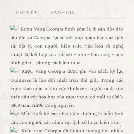
CHI TIẾT
ĐÁNH GIÁ
Rượu Vang Georgia bình gốm là di sản độc đáo
lâu đời xứ Georgia. Là sự kết hợp hoàn hảo của lịch
sử, địa lý, con người, kiến trúc, văn hóa và nghệ
thuật. Sự kết hợp của Đất sét – nho – làm vang – làm
bình gốm – phong cách ẩm thực…
Rượu Vang Georgia được ghi vào sách kỷ lục
Guinness là lâu đời nhất trên thế giới. Trong các
cuộc khai quật ở khu vực Shulaveri, người ta đã tìm
thấy dấu vết hóa học của rượu vang, có tuổi từ 6000-
5800 năm trước Công nguyên.
Mẫu thiết kế các chai gốm thường là mẫu linh
vật, con người, các nhân vật lịch sử hoặc kiến trúc.
Kiến trúc Georgia đã bị ảnh hưởng bởi nhiều