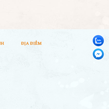
NH
ĐỊA ĐIỂM