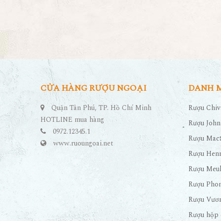
CỬA HÀNG RƯỢU NGOẠI
DANH 
Quận Tân Phú, TP. Hồ Chí Minh
Rượu Chiv
HOTLINE mua hàng
Rượu John
0972.12345.1
Rượu Maca
www.ruoungoai.net
Rượu Hen
Rượu Meu
Rượu Pho
Rượu Vươn
Rượu hộp 