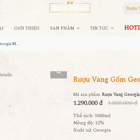
Rượu 
HOTLI
ẠI
GIỚI THIỆU
SẢN PHẨM
TIN TỨC
Rượu Vang Gốm Georgia MS56
Rượu Vang Gốm Geo
Mã sản phẩm:
Rượu Vang Georgi
1.290.000 đ
1.800.000 đ
Thể tích: 1000ml
Nồng độ: 12%
Xuất xứ: Georgia