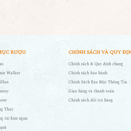
MỤC RƯỢU
CHÍNH SÁCH VÀ QUY ĐỊ
as
Chính sách & Quy định chung
nie Walker
Chính sách bảo hành
llan
Chính Sách Bảo Mật Thông Tin
nessy
Giao hàng và thanh toán
kow
Chính sách đổi trả hàng
ng Thủy
g tài kim ngưu
quà