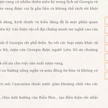
ượu vang có nhiều thiên niên kỷ trong lịch sử Georgia và
ợu vang được coi là gắn liền và không thể tách rời khỏi
 dáng, kích thước và kiểu dáng đã là một phần quan
iên kỷ. Các hiện vật cổ đại chứng minh tay nghề cao của
t ở Georgia rất phổ biến. So với các loại rượu khác từ
ên Xô, rượu của Georgia được người Liên Xô ưa chuộng
 tối ưu cho việc sản xuất rượu vang.
 có xu hướng nắng ngắn và mùa đông ôn hòa và không có
trên núi Caucasian thoát nước giàu khoáng chất vào các
 chịu ảnh hưởng của Biển Đen , tạo điều kiện tốt nhất