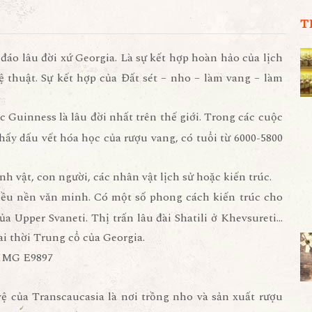
T
áo lâu đời xứ Georgia. Là sự kết hợp hoàn hảo của lịch
hệ thuật. Sự kết hợp của Đất sét – nho – làm vang – làm
 Guinness là lâu đời nhất trên thế giới. Trong các cuộc
thấy dấu vết hóa học của rượu vang, có tuổi từ 6000-5800
h vật, con người, các nhân vật lịch sử hoặc kiến trúc.
iều nền văn minh. Có một số phong cách kiến trúc cho
ủa Upper Svaneti. Thị trấn lâu đài Shatili ở Khevsureti…
đài thời Trung cổ của Georgia.
 của Transcaucasia là nơi trồng nho và sản xuất rượu