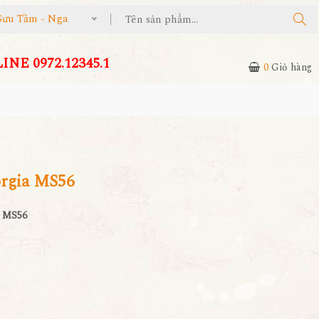
Sưu Tầm - Nga
NE 0972.12345.1
0
Giỏ hàng
rgia MS56
a MS56