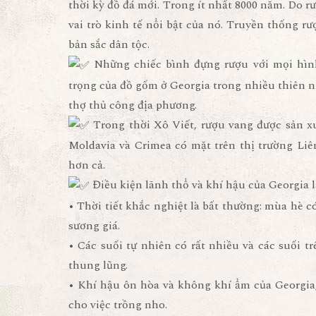
thời kỳ đồ đá mới. Trong ít nhất 8000 năm. Do r
vai trò kinh tế nổi bật của nó. Truyền thống rư
bản sắc dân tộc.
Những chiếc bình đựng rượu với mọi hình
trọng của đồ gốm ở Georgia trong nhiều thiên n
thợ thủ công địa phương.
Trong thời Xô Viết, rượu vang được sản xuấ
Moldavia và Crimea có mặt trên thị trường Li
hơn cả.
Điều kiện lãnh thổ và khí hậu của Georgia là
• Thời tiết khắc nghiệt là bất thường: mùa hè
sương giá.
• Các suối tự nhiên có rất nhiều và các suối 
thung lũng.
• Khí hậu ôn hòa và không khí ẩm của Georgia,
cho việc trồng nho.