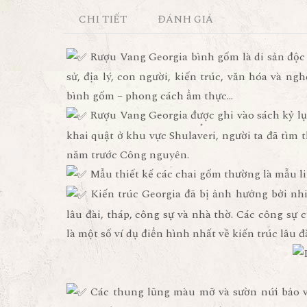
CHI TIẾT
ĐÁNH GIÁ
Rượu Vang Georgia bình gốm là di sản độc đ
sử, địa lý, con người, kiến trúc, văn hóa và ng
bình gốm – phong cách ẩm thực…
Rượu Vang Georgia được ghi vào sách kỷ lục
khai quật ở khu vực Shulaveri, người ta đã tìm 
năm trước Công nguyên.
Mẫu thiết kế các chai gốm thường là mẫu lin
Kiến trúc Georgia đã bị ảnh hưởng bởi nh
lâu đài, tháp, công sự và nhà thờ. Các công sự c
là một số ví dụ điển hình nhất về kiến trúc lâu 
Các thung lũng màu mỡ và sườn núi bảo vệ