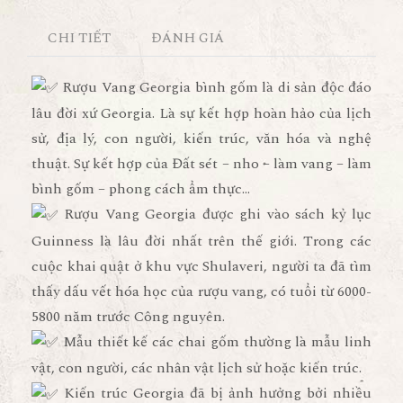
CHI TIẾT
ĐÁNH GIÁ
Rượu Vang Georgia bình gốm là di sản độc đáo
lâu đời xứ Georgia. Là sự kết hợp hoàn hảo của lịch
sử, địa lý, con người, kiến trúc, văn hóa và nghệ
thuật. Sự kết hợp của Đất sét – nho – làm vang – làm
bình gốm – phong cách ẩm thực…
Rượu Vang Georgia được ghi vào sách kỷ lục
Guinness là lâu đời nhất trên thế giới. Trong các
cuộc khai quật ở khu vực Shulaveri, người ta đã tìm
thấy dấu vết hóa học của rượu vang, có tuổi từ 6000-
5800 năm trước Công nguyên.
Mẫu thiết kế các chai gốm thường là mẫu linh
vật, con người, các nhân vật lịch sử hoặc kiến trúc.
Kiến trúc Georgia đã bị ảnh hưởng bởi nhiều