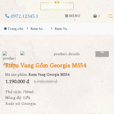
0972.12345.1
MENU
0
Trang chủ
Rượu Sưu Tầm - Nga
Rượu Vang Gốm Georgia MS54
Rượu Vang Gốm Georgia MS54
Mã sản phẩm:
Rượu Vang Georgia MS54
1.190.000 đ
1.700.000 đ
Thể tích: 750ml
Nồng độ: 12%
Xuất xứ: Georgia