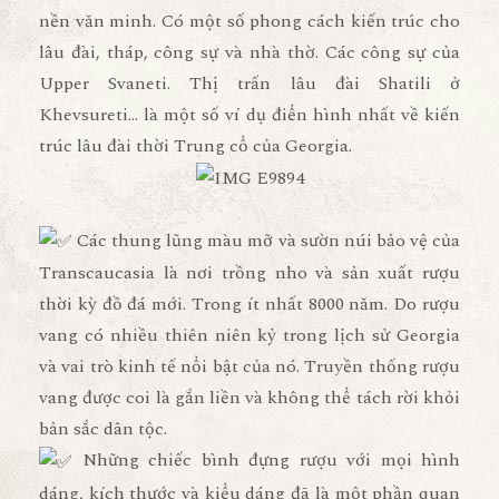
nền văn minh. Có một số phong cách kiến trúc cho
lâu đài, tháp, công sự và nhà thờ. Các công sự của
Upper Svaneti. Thị trấn lâu đài Shatili ở
Khevsureti… là một số ví dụ điển hình nhất về kiến
trúc lâu đài thời Trung cổ của Georgia.
Các thung lũng màu mỡ và sườn núi bảo vệ của
Transcaucasia là nơi trồng nho và sản xuất rượu
thời kỳ đồ đá mới. Trong ít nhất 8000 năm. Do rượu
vang có nhiều thiên niên kỷ trong lịch sử Georgia
và vai trò kinh tế nổi bật của nó. Truyền thống rượu
vang được coi là gắn liền và không thể tách rời khỏi
bản sắc dân tộc.
Những chiếc bình đựng rượu với mọi hình
dáng, kích thước và kiểu dáng đã là một phần quan