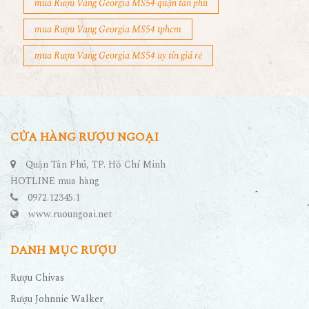
mua Rượu Vang Georgia MS54 quận tân phú
mua Rượu Vang Georgia MS54 tphcm
mua Rượu Vang Georgia MS54 uy tín giá rẻ
CỬA HÀNG RƯỢU NGOẠI
Quận Tân Phú, TP. Hồ Chí Minh
HOTLINE mua hàng
0972.12345.1
www.ruoungoai.net
DANH MỤC RƯỢU
Rượu Chivas
Rượu Johnnie Walker