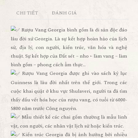
CHI TIẾT
ĐÁNH GIÁ
Rượu Vang Georgia bình gốm là di sản độc đáo
lâu đời xứ Georgia. Là sự kết hợp hoàn hảo của lịch
sử, địa lý, con người, kiến trúc, văn hóa và nghệ
thuật. Sự kết hợp của Đất sét – nho – làm vang – làm
bình gốm – phong cách ẩm thực…
Rượu Vang Georgia được ghi vào sách kỷ lục
Guinness là lâu đời nhất trên thế giới. Trong các
cuộc khai quật ở khu vực Shulaveri, người ta đã tìm
thấy dấu vết hóa học của rượu vang, có tuổi từ 6000-
5800 năm trước Công nguyên.
Mẫu thiết kế các chai gốm thường là mẫu linh
vật, con người, các nhân vật lịch sử hoặc kiến trúc.
Kiến trúc Georgia đã bị ảnh hưởng bởi nhiều