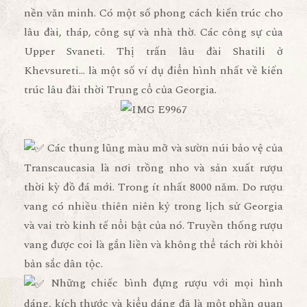
nền văn minh. Có một số phong cách kiến trúc cho
lâu đài, tháp, công sự và nhà thờ. Các công sự của
Upper Svaneti. Thị trấn lâu đài Shatili ở
Khevsureti… là một số ví dụ điển hình nhất về kiến
trúc lâu đài thời Trung cổ của Georgia.
Các thung lũng màu mỡ và sườn núi bảo vệ của
Transcaucasia là nơi trồng nho và sản xuất rượu
thời kỳ đồ đá mới. Trong ít nhất 8000 năm. Do rượu
vang có nhiều thiên niên kỷ trong lịch sử Georgia
và vai trò kinh tế nổi bật của nó. Truyền thống rượu
vang được coi là gắn liền và không thể tách rời khỏi
bản sắc dân tộc.
Những chiếc bình đựng rượu với mọi hình
dáng, kích thước và kiểu dáng đã là một phần quan