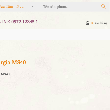
Sưu Tầm - Nga
NE 0972.12345.1
0
Giỏ hàng
rgia MS40
a MS40