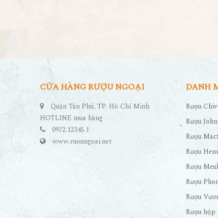
CỬA HÀNG RƯỢU NGOẠI
DANH 
Quận Tân Phú, TP. Hồ Chí Minh
Rượu Chiv
HOTLINE mua hàng
Rượu John
0972.12345.1
Rượu Maca
www.ruoungoai.net
Rượu Hen
Rượu Meu
Rượu Pho
Rượu Vươn
Rượu hộp 