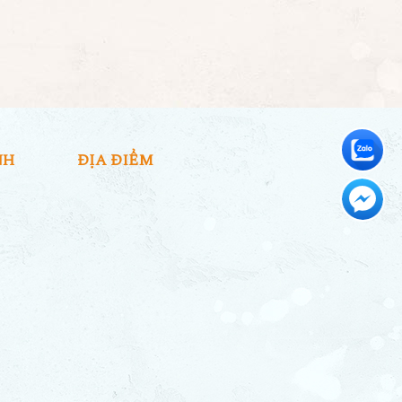
NH
ĐỊA ĐIỂM