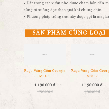
• Đất trong các vườn nho được chăm bón đến m
cùng rủ xuống dọc theo quả khi chúng chín.
• Phương pháp trồng trọt này được gọi là magla
SẢN PHẨM CÙNG LOẠI
Rượu Vang Gốm Georgia
Rượu Vang Gốm Georg
MS103
MS102
1.190.000 đ
1.190.000 đ
1.700.000 đ
1.700.000 đ