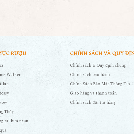
MỤC RƯỢU
CHÍNH SÁCH VÀ QUY ĐỊ
as
Chính sách & Quy định chung
nie Walker
Chính sách bảo hành
llan
Chính Sách Bảo Mật Thông Tin
nessy
Giao hàng và thanh toán
kow
Chính sách đổi trả hàng
ng Thủy
g tài kim ngưu
quà