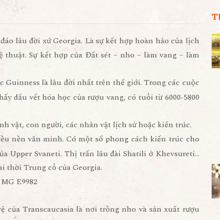
T
áo lâu đời xứ Georgia. Là sự kết hợp hoàn hảo của lịch
hệ thuật. Sự kết hợp của Đất sét – nho – làm vang – làm
 Guinness là lâu đời nhất trên thế giới. Trong các cuộc
thấy dấu vết hóa học của rượu vang, có tuổi từ 6000-5800
h vật, con người, các nhân vật lịch sử hoặc kiến trúc.
iều nền văn minh. Có một số phong cách kiến trúc cho
ủa Upper Svaneti. Thị trấn lâu đài Shatili ở Khevsureti…
đài thời Trung cổ của Georgia.
 của Transcaucasia là nơi trồng nho và sản xuất rượu