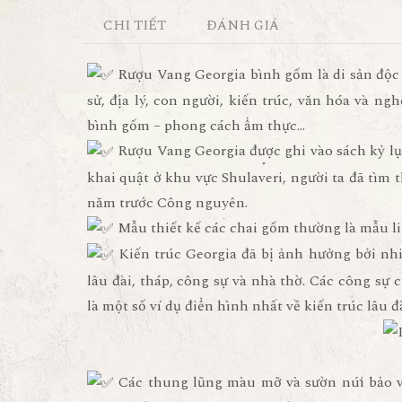
CHI TIẾT
ĐÁNH GIÁ
Rượu Vang Georgia bình gốm là di sản độc đ
sử, địa lý, con người, kiến trúc, văn hóa và ng
bình gốm – phong cách ẩm thực…
Rượu Vang Georgia được ghi vào sách kỷ lục
khai quật ở khu vực Shulaveri, người ta đã tìm 
năm trước Công nguyên.
Mẫu thiết kế các chai gốm thường là mẫu lin
Kiến trúc Georgia đã bị ảnh hưởng bởi nh
lâu đài, tháp, công sự và nhà thờ. Các công sự c
là một số ví dụ điển hình nhất về kiến trúc lâu 
Các thung lũng màu mỡ và sườn núi bảo vệ