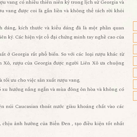
ượu vang có nhiều thiên niên kỷ trong lịch sử Georgia và
ợu vang được coi là gắn liền và không thể tách rời khỏi
 dáng, kích thước và kiểu dáng đã là một phần quan
iên kỷ. Các hiện vật cổ đại chứng minh tay nghề cao của
t ở Georgia rất phổ biến. So với các loại rượu khác từ
ên Xô, rượu của Georgia được người Liên Xô ưa chuộng
 tối ưu cho việc sản xuất rượu vang.
 có xu hướng nắng ngắn và mùa đông ôn hòa và không có
trên núi Caucasian thoát nước giàu khoáng chất vào các
 chịu ảnh hưởng của Biển Đen , tạo điều kiện tốt nhất