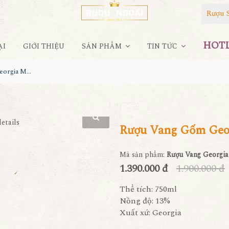
Rượu 
HOTLI
ẠI
GIỚI THIỆU
SẢN PHẨM
TIN TỨC
Rượu Vang Gốm Georgia MS40
Rượu Vang Gốm Geo
Mã sản phẩm:
Rượu Vang Georgi
1.390.000 đ
1.900.000 đ
Thể tích: 750ml
Nồng độ: 13%
Xuất xứ: Georgia