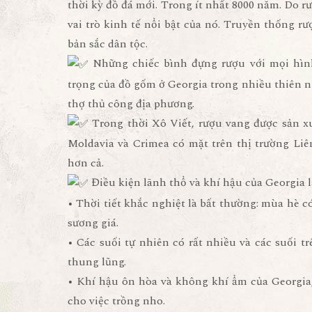
thời kỳ đồ đá mới. Trong ít nhất 8000 năm. Do r
vai trò kinh tế nổi bật của nó. Truyền thống rư
bản sắc dân tộc.
Những chiếc bình đựng rượu với mọi hình
trọng của đồ gốm ở Georgia trong nhiều thiên n
thợ thủ công địa phương.
Trong thời Xô Viết, rượu vang được sản xuấ
Moldavia và Crimea có mặt trên thị trường Li
hơn cả.
Điều kiện lãnh thổ và khí hậu của Georgia là
• Thời tiết khắc nghiệt là bất thường: mùa hè
sương giá.
• Các suối tự nhiên có rất nhiều và các suối 
thung lũng.
• Khí hậu ôn hòa và không khí ẩm của Georgia,
cho việc trồng nho.