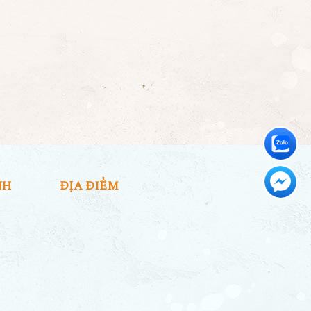
NH
ĐỊA ĐIỂM