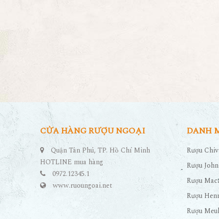
CỬA HÀNG RƯỢU NGOẠI
DANH 
Quận Tân Phú, TP. Hồ Chí Minh
Rượu Chiv
HOTLINE mua hàng
Rượu John
0972.12345.1
Rượu Maca
www.ruoungoai.net
Rượu Hen
Rượu Meu