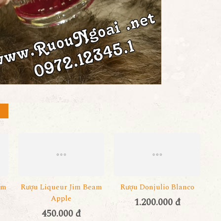
am
Rượu Liqueur Jim Beam
Rượu Donjulio Blanco
Apple
1.200.000 đ
450.000 đ