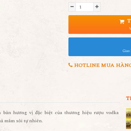
T
V
Giao 
HOTLINE MUA HÀNG 0
T
n bản hương vị đặc biệt của thương hiệu rượu vodka
uả mâm xôi tự nhiên.