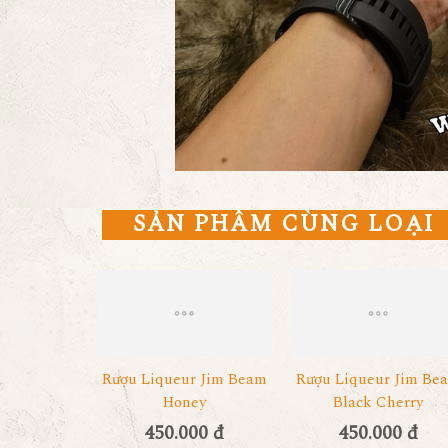
SẢN PHẨM CÙNG LOẠI
Rượu Liqueur Jim Beam
Rượu Liqueur Jim Be
Honey
Black Cherry
450.000 đ
450.000 đ