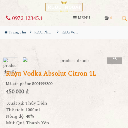
0972.12345.1
MENU
0
Trang chủ
Rượu Pha Chế
Rượu Vodka Absolut Citron 1L
Rượu Vodka Absolut Citron 1L
Mã sản phẩm:
S001997300
450.000 đ
Xuất xứ: Thủy Điển
Thể tích: 1000ml
Nồng độ: 40%
Mùi: Quả Thanh Yên