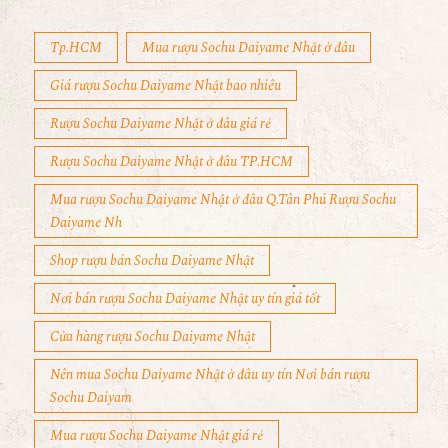
Tp.HCM
Mua rượu Sochu Daiyame Nhật ở đâu
Giá rượu Sochu Daiyame Nhật bao nhiêu
Rượu Sochu Daiyame Nhật ở đâu giá rẻ
Rượu Sochu Daiyame Nhật ở đâu TP.HCM
Mua rượu Sochu Daiyame Nhật ở đâu Q.Tân Phú Rượu Sochu
Daiyame Nh
Shop rượu bán Sochu Daiyame Nhật
Nơi bán rượu Sochu Daiyame Nhật uy tín giá tốt
Cửa hàng rượu Sochu Daiyame Nhật
Nên mua Sochu Daiyame Nhật ở đâu uy tín Nơi bán rượu
Sochu Daiyam
Mua rượu Sochu Daiyame Nhật giá rẻ