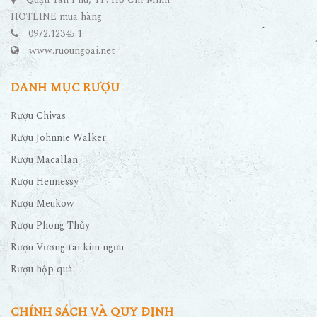
HOTLINE mua hàng
0972.12345.1
www.ruoungoai.net
DANH MỤC RƯỢU
Rượu Chivas
Rượu Johnnie Walker
Rượu Macallan
Rượu Hennessy
Rượu Meukow
Rượu Phong Thủy
Rượu Vương tài kim ngưu
Rượu hộp quà
CHÍNH SÁCH VÀ QUY ĐỊNH