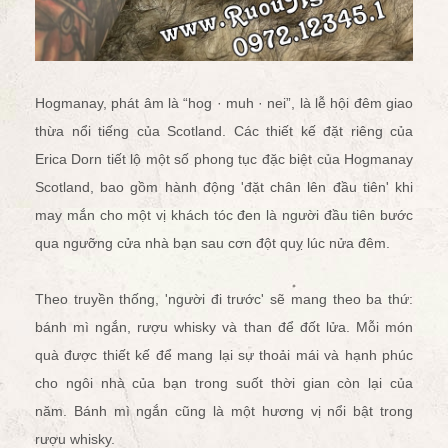
Hogmanay, phát âm là “hog · muh · nei”, là lễ hội đêm giao
thừa nổi tiếng của Scotland. Các thiết kế đặt riêng của
Erica Dorn tiết lộ một số phong tục đặc biệt của Hogmanay
Scotland, bao gồm hành động 'đặt chân lên đầu tiên' khi
may mắn cho một vị khách tóc đen là người đầu tiên bước
qua ngưỡng cửa nhà bạn sau cơn đột quỵ lúc nửa đêm.
Theo truyền thống, 'người đi trước' sẽ mang theo ba thứ:
bánh mì ngắn, rượu whisky và than để đốt lửa. Mỗi món
quà được thiết kế để mang lại sự thoải mái và hạnh phúc
cho ngôi nhà của bạn trong suốt thời gian còn lại của
năm. Bánh mì ngắn cũng là một hương vị nổi bật trong
rượu whisky.