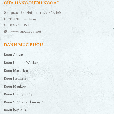
CỬA HÀNG RƯỢU NGOẠI
Quận Tân Phú, TP. Hồ Chí Minh
HOTLINE mua hàng
0972.12345.1
www.ruoungoai.net
DANH MỤC RƯỢU
Rượu Chivas
Rượu Johnnie Walker
Rượu Macallan
Rượu Hennessy
Rượu Meukow
Rượu Phong Thủy
Rượu Vương tài kim ngưu
Rượu hộp quà