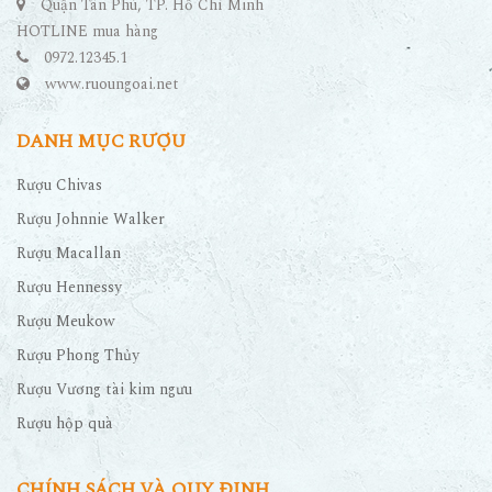
Quận Tân Phú, TP. Hồ Chí Minh
HOTLINE mua hàng
0972.12345.1
www.ruoungoai.net
DANH MỤC RƯỢU
Rượu Chivas
Rượu Johnnie Walker
Rượu Macallan
Rượu Hennessy
Rượu Meukow
Rượu Phong Thủy
Rượu Vương tài kim ngưu
Rượu hộp quà
CHÍNH SÁCH VÀ QUY ĐỊNH