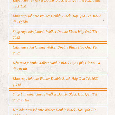
Rượu Johnnie Walker Double Black Hộp Quà Tết 2022 ở đâu
TP.HCM
Mua rượu Johnnie Walker Double Black Hộp Quà Tết 2022 ở
đâu Q.Tân
Shop rượu bán Johnnie Walker Double Black Hộp Quà Tết
2022
Cửa hàng rượu Johnnie Walker Double Black Hộp Quà Tết
2022
Nên mua Johnnie Walker Double Black Hộp Quà Tết 2022 ở
đâu uy tín
Mua rượu Johnnie Walker Double Black Hộp Quà Tết 2022
giá rẻ
Shop bán rượu Johnnie Walker Double Black Hộp Quà Tết
2022 uy tín
Nơi bán rượu Johnnie Walker Double Black Hộp Quà Tết