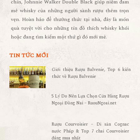
chín, Johnnie Walker Double Black giúp niềm đam
mê whisky của những người sành rượu thêm trọn
vẹn. Hoàn hảo để thưởng thức tại nhà, đây là món
quà tuyệt vời cho những tín đồ thích whisky khói
hoặc đang tìm kiếm một thứ gì đó mới mẻ.
TIN TỨC MỚI
Giới thiệu Rượu Balvenie, Top 6 kiến
thức về Rượu Balvenie
5 Lý Do Nên Lựa Chọn Cửa Hàng Rượu
Ngoại Đồng Nai – RuouNgoai.net
Rượu Courvoisier – Di sản Cognac
nước Pháp & Top 7 chai Courvoisier
đáng mua nhất