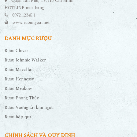
Quận Tân Phú, TP. Hồ Chí Minh
HOTLINE mua hàng
0972.12345.1
www.ruoungoai.net
DANH MỤC RƯỢU
Rượu Chivas
Rượu Johnnie Walker
Rượu Macallan
Rượu Hennessy
Rượu Meukow
Rượu Phong Thủy
Rượu Vương tài kim ngưu
Rượu hộp quà
CHÍNH SÁCH VÀ QUY ĐỊNH