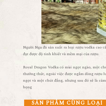
Người Nga đã sản xuất ra loại rượu vodka cao c
đạt được độ tinh khiết và mềm mại của rượu.
Royal Dragon Vodka có mùi ngọt ngào, một chút
thưởng thức, ngoài việc được ngắm dòng rượu l
ngọt và một chút đắng, nhưng sau đó sẽ là cảm
họng
SẢN PHẨM CÙNG LOẠI