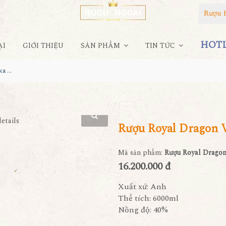
Rượu 
HOTLI
ẠI
GIỚI THIỆU
SẢN PHẨM
TIN TỨC
Rượu Royal Dragon Vodka 23 Carat 6000ml
Rượu Royal Dragon 
Mã sản phẩm:
Rượu Royal Dragon
16.200.000 đ
Xuất xứ: Anh
Thể tích: 6000ml
Nồng độ: 40%