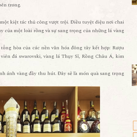
bên trong.
ột kiệt tác thủ công vượt trội. Điều tuyệt diệu nơi chai
y của một loài rồng và sự sang trọng của những lá vàng
à tổng hòa của các nền văn hóa đông tây kết hợp: Rượu
iên đá swarovski, vàng lá Thụy Sĩ, Rồng Châu Á, kim
ánh ánh vàng đầy thu hút. Đây sẽ là món quà sang trọng