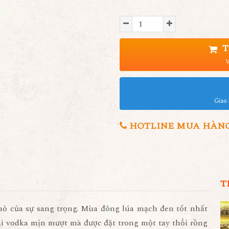
T
V
Giao 
HOTLINE MUA HÀNG 0
T
hỏ của sự sang trọng. Mùa đông lúa mạch đen tốt nhất
oại vodka mịn mượt mà được đặt trong một tay thổi rồng