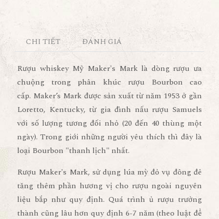
CHI TIẾT
ĐÁNH GIÁ
Rượu whiskey Mỹ Maker's Mark là dòng rượu ưa
chuộng trong phân khúc rượu Bourbon cao
cấp.
Maker’s Mark
được sản xuất từ năm 1953 ở gần
Loretto, Kentucky, từ gia đình nấu rượu Samuels
với số lượng tương đối nhỏ (20 đến 40 thùng một
ngày). Trong giới những người yêu thích thì đây là
loại Bourbon "thanh lịch" nhất.
Rượu Maker's Mark
, sử dụng lúa mỳ đỏ vụ đông đê
tăng thêm phần hương vị cho rượu ngoài nguyên
liệu bắp như quy định. Quá trình ủ rượu trưởng
thành cũng lâu hơn quy định 6-7 năm (theo luật để