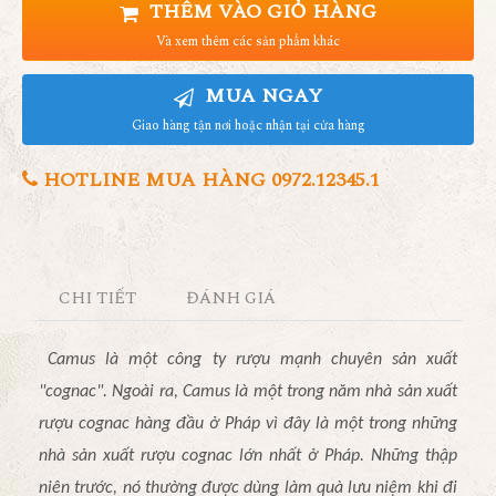
THÊM VÀO GIỎ HÀNG
Và xem thêm các sản phẩm khác
MUA NGAY
Giao hàng tận nơi hoặc nhận tại cửa hàng
HOTLINE MUA HÀNG 0972.12345.1
CHI TIẾT
ĐÁNH GIÁ
Camu
s là một công ty rượu mạnh chuyên sản xuất
"cognac". Ngoài ra, Camus là một trong năm nhà sản xuất
rượu cognac hàng đầu ở Pháp vì đây là một trong những
nhà sản xuất rượu cognac lớn nhất ở Pháp. Những thập
niên trước, nó thường được dùng làm quà lưu niệm khi đi