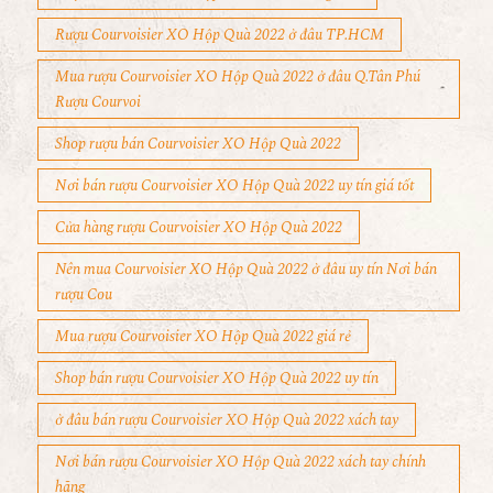
Rượu Courvoisier XO Hộp Quà 2022 ở đâu TP.HCM
Mua rượu Courvoisier XO Hộp Quà 2022 ở đâu Q.Tân Phú
Rượu Courvoi
Shop rượu bán Courvoisier XO Hộp Quà 2022
Nơi bán rượu Courvoisier XO Hộp Quà 2022 uy tín giá tốt
Cửa hàng rượu Courvoisier XO Hộp Quà 2022
Nên mua Courvoisier XO Hộp Quà 2022 ở đâu uy tín Nơi bán
rượu Cou
Mua rượu Courvoisier XO Hộp Quà 2022 giá rẻ
Shop bán rượu Courvoisier XO Hộp Quà 2022 uy tín
ở đâu bán rượu Courvoisier XO Hộp Quà 2022 xách tay
Nơi bán rượu Courvoisier XO Hộp Quà 2022 xách tay chính
hãng