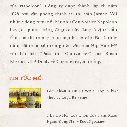
của Napoleon". Công ty được thành lập từ năm
1828 với văn phòng chính tại thị trấn Jarnac. Với
những dòng rượu nổi bật như Courvoisier Napoleon
hay Josephine, hãng Cognac này đang ở vị trí dẫn
đầu của thị trường rượu mạnh cao cấp. Đó là thức
uống đã thấm sâu trong nền văn hóa Hip Hop Mỹ
với bài hát "Pass the Courvoisier" của Busta
Rhymes và P Diddy về Cognac truyền thống.
TIN TỨC MỚI
Giới thiệu Rượu Balvenie, Top 6 kiến
thức về Rượu Balvenie
5 Lý Do Nên Lựa Chọn Cửa Hàng Rượu
Ngoại Đồng Nai – RuouNgoai.net