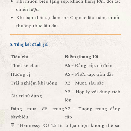
Khi muốn
biếu tặng sếp, khách hàng lớn, đối tác
chiến lược
.
Khi bạn
thật sự đam mê Cognac lâu năm
, muốn
thưởng thức lâu dài.
8. Tổng kết đánh giá
Tiêu chí
Điểm (thang 10)
Thiết kế chai
9.5 – Đẳng cấp, cổ điển
Hương vị
9.5 – Phức tạp, tròn đầy
Trải nghiệm khi uống
9.2 – Mượt, sâu sắc
9.3 – Hợp lý với dung tích
Giá trị sử dụng
lớn
Đáng mua để trưng
9.7 – Tượng trưng đẳng
bày/biếu
cấp
💬
“Hennessy XO 1.5 lít là lựa chọn không thể sai