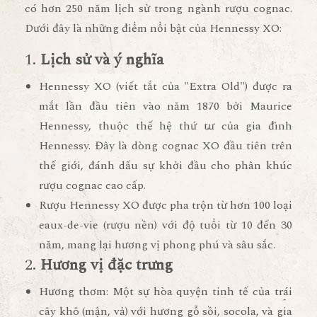
có hơn 250 năm lịch sử trong ngành rượu cognac.
Dưới đây là những điểm nổi bật của Hennessy XO:
1.
Lịch sử và ý nghĩa
Hennessy XO
(viết tắt của "Extra Old") được ra
mắt lần đầu tiên vào năm 1870 bởi Maurice
Hennessy, thuộc thế hệ thứ tư của gia đình
Hennessy. Đây là dòng cognac XO đầu tiên trên
thế giới, đánh dấu sự khởi đầu cho phân khúc
rượu cognac cao cấp.
Rượu Hennessy XO được pha trộn từ hơn 100 loại
eaux-de-vie (rượu nền) với độ tuổi từ 10 đến 30
năm, mang lại hương vị phong phú và sâu sắc.
2.
Hương vị đặc trưng
Hương thơm
: Một sự hòa quyện tinh tế của trái
cây khô (mận, vả) với hương gỗ sồi, socola, và gia