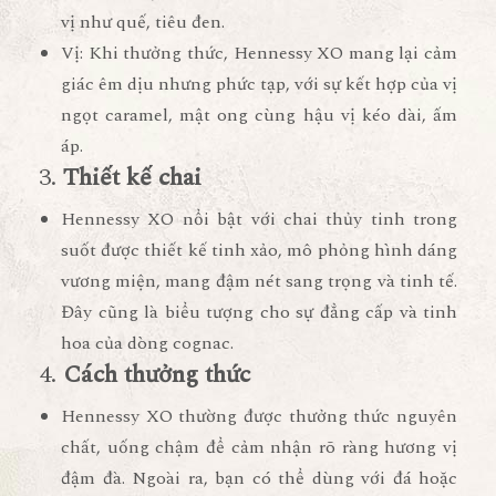
vị như quế, tiêu đen.
Vị
: Khi thưởng thức, Hennessy XO mang lại cảm
giác êm dịu nhưng phức tạp, với sự kết hợp của vị
ngọt caramel, mật ong cùng hậu vị kéo dài, ấm
áp.
3.
Thiết kế chai
Hennessy XO nổi bật với chai thủy tinh trong
suốt được thiết kế tinh xảo, mô phỏng hình dáng
vương miện, mang đậm nét sang trọng và tinh tế.
Đây cũng là biểu tượng cho sự đẳng cấp và tinh
hoa của dòng cognac.
4.
Cách thưởng thức
Hennessy XO thường được thưởng thức nguyên
chất, uống chậm để cảm nhận rõ ràng hương vị
đậm đà. Ngoài ra, bạn có thể dùng với đá hoặc