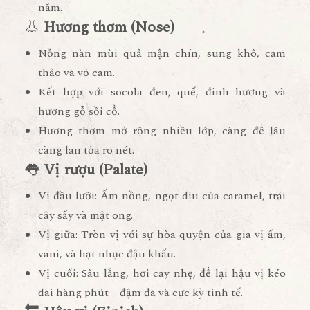
năm.
👃
Hương thơm (Nose)
Nồng nàn mùi
quả mận chín, sung khô, cam
thảo và vỏ cam
.
Kết hợp với
socola đen, quế, đinh hương và
hương gỗ sồi cổ
.
Hương thơm mở rộng nhiều lớp, càng để lâu
càng lan tỏa rõ nét.
👅
Vị rượu (Palate)
Vị đầu lưỡi: Ấm nồng, ngọt dịu của caramel, trái
cây sấy và mật ong.
Vị giữa: Tròn vị với sự hòa quyện của
gia vị ấm,
vani, và hạt nhục đậu khấu
.
Vị cuối: Sâu lắng, hơi cay nhẹ, để lại hậu vị kéo
dài hàng phút –
đậm đà và cực kỳ tinh tế
.