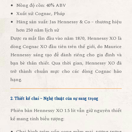
Nồng độ cồn:
40% ABV
Xuất xứ:
Cognac, Pháp
Hãng sản xuất:
Jas Hennessy & Co – thương hiệu
hơn 250 năm lịch sử
Được ra mắt lần đầu vào
năm 1870
, Hennessy XO là
dòng Cognac XO đầu tiên trên thế giới, do
Maurice
Hennessy
sáng tạo để dành riêng cho gia đình và
bạn bè thân thiết. Qua thời gian, Hennessy XO đã
trở thành chuẩn mực cho các dòng Cognac hảo
hạng.
2. Thiết kế chai – Nghệ thuật của sự sang trọng
Phiên bản Hennessy XO 1.5 lít vẫn giữ nguyên thiết
kế mang tính biểu tượng:
Chai hình trám uốn cong mềm mại
, tượng trưng