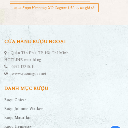
mua Rượu Hennessy XO Cognac 1.5L uy tín giá rẻ
CỬA HÀNG RƯỢU NGOẠI
Quận Tân Phú, TP. Hồ Chí Minh
HOTLINE mua hàng
0972.12345.1
www.ruoungoai.net
DANH MỤC RƯỢU
Rượu Chivas
Rượu Johnnie Walker
Rượu Macallan
Rượu Hennessy