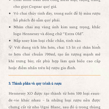
cho giọt Cognac quý giá.
Vỏ chai thủy tinh dày, trong suốt để lộ màu rượu
hổ phách đỏ sẫm quý phái.
Nhãn chai mạ vàng ánh kim sang trọng, khắc
logo Hennessy và dòng chữ “Extra Old”.
Nắp xoay kim loại chắc chắn, tinh xảo.
💡 Với dung tích lớn hơn, chai 1.5 lít có thân hình
to hơn chai chuẩn 700ml, tạo ấn tượng mạnh mẽ
khi trưng bày, rất phù hợp làm
quà biếu cao cấp
hoặc
điểm nhấn trên kệ rượu gia đình
.
3. Thành phần và quy trình ủ rượu
Hennessy XO được tạo thành từ hơn
100 loại eaux-
de-vie
khác nhau – là những loại rượu nền được
chưng cất từ nho Ugni Blanc, sau đó ủ trong thùng