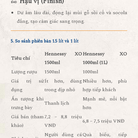
🔚
Hậu vị (Finish)
Dư âm lâu dài, đọng lại mùi
gỗ sồi cổ và socola
đắng
, tạo cảm giác sang trọng.
5. So sánh phiên bản 1.5 lít và 1 lít
Hennessy XO
Hennessy XO
Tiêu chí
1500ml
1000ml (1L)
Lượng rượu
1500ml
1000ml
Giá trị sử
Ít hơn, dùng
Nhiều hơn, phù
dụng
trong dịp nhỏ
hợp tiếp khách
Ấn tượng khi
Mạnh mẽ, nổi bật
Thanh lịch
trưng bày
hơn
Giá bán (tham
7,2 – 8,8 triệu
6,8 – 7,5 triệu VNĐ
khảo)
VNĐ
Người dùng cá
Quà biếu, tiếp