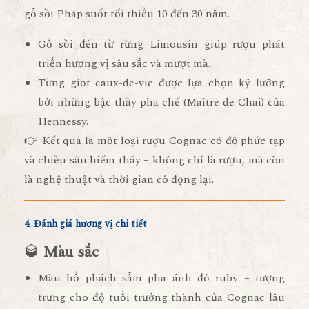
gỗ sồi Pháp suốt
tối thiểu 10 đến 30 năm
.
Gỗ sồi đến từ rừng Limousin giúp rượu phát
triển hương vị sâu sắc và mượt mà.
Từng giọt eaux-de-vie được lựa chọn kỹ lưỡng
bởi những bậc thầy pha chế (Maître de Chai) của
Hennessy.
👉 Kết quả là một loại rượu Cognac có độ phức tạp
và chiều sâu hiếm thấy – không chỉ là rượu, mà còn
là
nghệ thuật và thời gian cô đọng lại
.
4. Đánh giá hương vị chi tiết
🥃
Màu sắc
Màu
hổ phách sẫm pha ánh đỏ ruby
– tượng
trưng cho độ tuổi trưởng thành của Cognac lâu