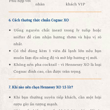
Phù hợp với
nhân
khách VIP
6. Cách thưởng thức chuẩn Cognac XO
Uống nguyên chất
(neat) trong ly tulip hoặc
snifter để cảm nhận hương thơm và hậu vị rõ
nhất.
Có thể
dùng kèm 1 viên đá lạnh lớn
nếu bạn
muốn làm dịu nồng độ và mở lớp hương vị mới.
Không nên pha cocktail
– vì Hennessy XO là loại
Cognac đỉnh cao, cần được trân trọng.
7. Khi nào nên chọn Hennessy XO 1.5 lít?
Khi bạn
thường xuyên tiếp khách
, cần một loại
rượu gây ấn tượng mạnh.