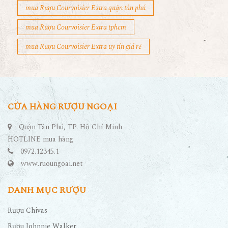
mua Rượu Courvoisier Extra quận tân phú
mua Rượu Courvoisier Extra tphcm
mua Rượu Courvoisier Extra uy tín giá rẻ
CỬA HÀNG RƯỢU NGOẠI
Quận Tân Phú, TP. Hồ Chí Minh
HOTLINE mua hàng
0972.12345.1
www.ruoungoai.net
DANH MỤC RƯỢU
Rượu Chivas
Rượu Johnnie Walker