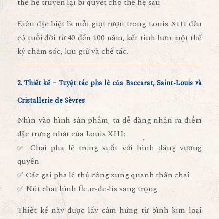
thế hệ truyền lại bí quyết cho thế hệ sau
Điều đặc biệt là mỗi giọt rượu trong Louis XIII đều
có tuổi đời
từ 40 đến 100 năm
, kết tinh hơn một thế
kỷ chăm sóc, lưu giữ và chế tác.
2. Thiết kế – Tuyệt tác pha lê của Baccarat, Saint-Louis và
Cristallerie de Sèvres
Nhìn vào hình sản phẩm, ta dễ dàng nhận ra điểm
đặc trưng nhất của Louis XIII:
✅
Chai pha lê trong suốt với hình dáng vương
quyền
✅
Các gai pha lê thủ công xung quanh thân chai
✅
Nút chai hình fleur-de-lis sang trọng
Thiết kế này được lấy cảm hứng từ
bình kim loại