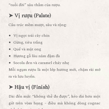
“tuổi đời” sâu thẳm của rượu.
➤ Vị rượu (Palate)
Cấu trúc mềm mượt, sâu và rộng:
Vị ngọt trái cây chín
Gừng, tiêu trắng
Quế và mật ong
Hương gỗ lâu năm đậm đà
Socola đen và caramel cháy nhẹ
Mỗi ngụm rượu là một lớp hương mới, chậm rãi mở
ra và lưu luyến.
➤ Hậu vị (Finish)
Dài đến mức “không thể đo được”, kéo dài
hơn một
giờ
trên vòm họng – điều mà không dòng cognac