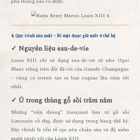
phổ thông nào có được.
4. Quy trình sản xuất – Bí mật được giữ suốt 4 thế hệ
✓ Nguyên liệu eau-de-vie
Louis XIII chỉ sử dụng eau-de-vie từ nho Ugni
Blanc trồng trên đất đá vôi của Grande Champagne
– vùng có terroir tạo ra loại cognac lâu năm tốt
nhất.
✓ Ủ trong thùng gỗ sồi trăm năm
Những “tiền thùng” (tierçons) làm từ gỗ sồi
Limousin cổ thụ, được sử dụng trong hàng thế kỷ.
Đây chính là yếu tố tạo nên chiều sâu và độ mềm
mượt tuyệt vời của Louis XIII.