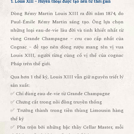
1. Louis XIII – Huyền thoại được tạo nên từ thời gian
Dòng Rémy Martin Louis XIII ra đời năm 1874, do
Paul-Émile Rémy Martin sáng tạo. Ông lựa chọn
những loại eau-de-vie lâu đời và tinh khiết nhất từ
vùng
Grande Champagne
– cru cao cấp nhất của
Cognac – để tạo nên dòng rượu mang tên vị vua
Louis XIII, người từng củng cố vị thế của cognac
Pháp trên thế giới.
Qua hơn 1 thế kỷ, Louis XIII vẫn giữ nguyên triết lý
sản xuất:
✅ Chỉ dùng eau-de-vie từ Grande Champagne
✅ Chưng cất trong nồi đồng truyền thống
✅ Trưởng thành trong
tiền thùng Limousin hàng
thế kỷ
✅ Pha trộn bởi những bậc thầy Cellar Master, mỗi