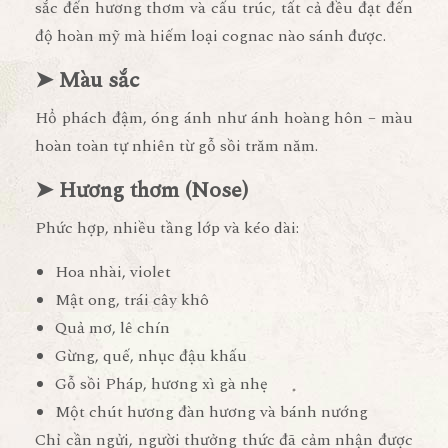
sắc đến hương thơm và cấu trúc, tất cả đều đạt đến
độ hoàn mỹ mà hiếm loại cognac nào sánh được.
➤ Màu sắc
Hổ phách đậm, óng ánh như ánh hoàng hôn – màu
hoàn toàn tự nhiên từ gỗ sồi trăm năm.
➤ Hương thơm (Nose)
Phức hợp, nhiều tầng lớp và kéo dài:
Hoa nhài, violet
Mật ong, trái cây khô
Quả mơ, lê chín
Gừng, quế, nhục đậu khấu
Gỗ sồi Pháp, hương xì gà nhẹ
Một chút hương đàn hương và bánh nướng
Chỉ cần ngửi, người thưởng thức đã cảm nhận được