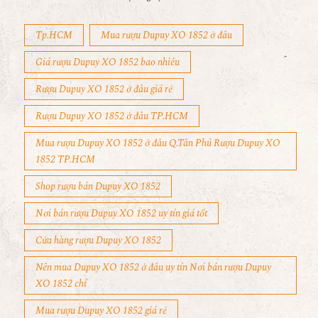
Tp.HCM
Mua rượu Dupuy XO 1852 ở đâu
Giá rượu Dupuy XO 1852 bao nhiêu
Rượu Dupuy XO 1852 ở đâu giá rẻ
Rượu Dupuy XO 1852 ở đâu TP.HCM
Mua rượu Dupuy XO 1852 ở đâu Q.Tân Phú Rượu Dupuy XO
1852 TP.HCM
Shop rượu bán Dupuy XO 1852
Nơi bán rượu Dupuy XO 1852 uy tín giá tốt
Cửa hàng rượu Dupuy XO 1852
Nên mua Dupuy XO 1852 ở đâu uy tín Nơi bán rượu Dupuy
XO 1852 chí
Mua rượu Dupuy XO 1852 giá rẻ