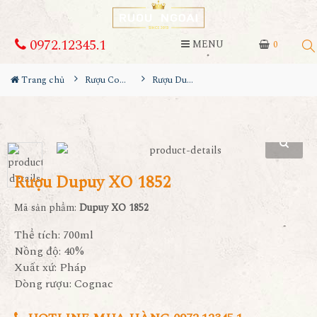
0972.12345.1
MENU
0
Trang chủ
Rượu Cognac khác
Rượu Dupuy XO 1852
Rượu Dupuy XO 1852
Mã sản phẩm:
Dupuy XO 1852
Thể tích: 700ml
Nồng độ: 40%
Xuất xứ: Pháp
Dòng rượu: Cognac