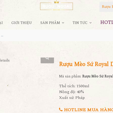
Rượu 
HOTLI
ẠI
GIỚI THIỆU
SẢN PHẨM
TIN TỨC
Rượu Mèo Sứ Royal Darius XO Gold 23K
Rượu Mèo Sứ Royal 
Mã sản phẩm:
Rượu Mèo Sứ Royal
Thể tích: 1500ml
Nồng độ: 40%
Xuất xứ: Pháp
HOTLINE MUA HÀNG 0