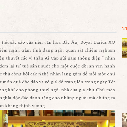
T
 tiết sắc sảo của nền văn hoá Bắc Âu, Royal Darius XO
êm nghị, trầm tĩnh đang ngồi quan sát chiêm nghiệm
ền thuyết các vị thần Ai Cập gửi gắm thông điệp “ nhìn
đem lại trí tuệ sáng suốt cho một cuộc đời an yên hạnh
tác thủ công bởi các nghệ nhân làng gốm để mỗi một chú
ột món quà độc đáo và vô giá để trưng lên trong ngày Tết
ượng khí cho phong thuỷ ngôi nhà của gia chủ. Chú mèo
 nghĩa độc đáo dành tặng cho những người mà chúng ta
 an khang thịnh vượng.