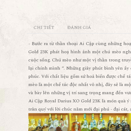
CHI TIẾT
ĐÁNH GIÁ
- Bước ra từ thần thoại Ai Cập cùng những hoạ
Gold 23K phát hoạ hình ảnh một chú mèo nghi
cuộc sống. Chú mèo như một vị thần trong truy
lại chính mình “. Những giây phút bình yên ấy 
phúc. Với chất liệu gốm sứ hoả biến được chế 
mèo là một chế tác độc nhất vô nhị, đây sẽ là m
và bày lên những vị trí sang trọng mang đến v
Ai Cập Royal Darius XO Gold 23K là món quà ý
trân quý với lời chúc năm mới đại phú - đại cát,