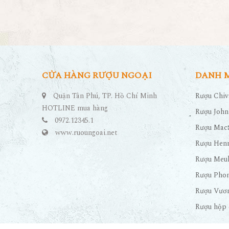
CỬA HÀNG RƯỢU NGOẠI
DANH 
Quận Tân Phú, TP. Hồ Chí Minh
Rượu Chiv
HOTLINE mua hàng
Rượu John
0972.12345.1
Rượu Maca
www.ruoungoai.net
Rượu Hen
Rượu Meu
Rượu Pho
Rượu Vươn
Rượu hộp 