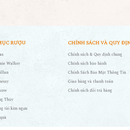
MỤC RƯỢU
CHÍNH SÁCH VÀ QUY ĐỊ
as
Chính sách & Quy định chung
nie Walker
Chính sách bảo hành
llan
Chính Sách Bảo Mật Thông Tin
nessy
Giao hàng và thanh toán
kow
Chính sách đổi trả hàng
ng Thủy
g tài kim ngưu
quà