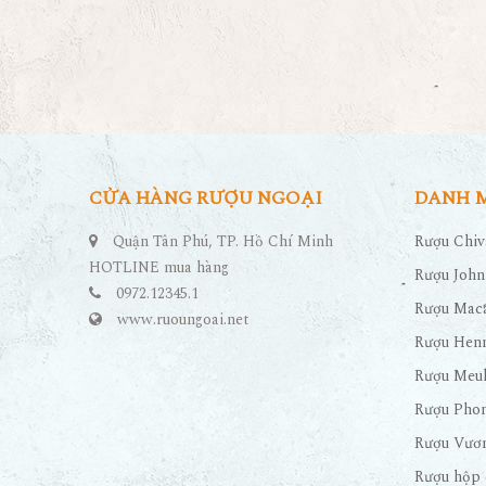
CỬA HÀNG RƯỢU NGOẠI
DANH 
Quận Tân Phú, TP. Hồ Chí Minh
Rượu Chiv
HOTLINE mua hàng
Rượu John
0972.12345.1
Rượu Maca
www.ruoungoai.net
Rượu Hen
Rượu Meu
Rượu Pho
Rượu Vươn
Rượu hộp 