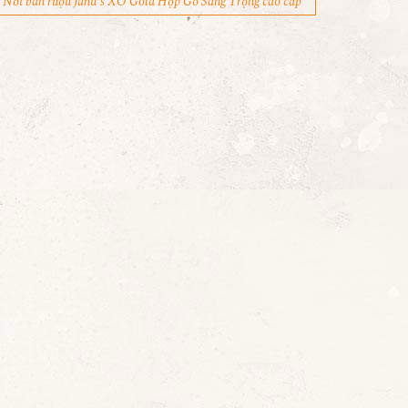
Nơi bán rượu Janu's XO Gold Hộp Gỗ Sang Trọng cao cấp