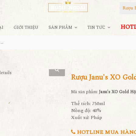
Rượu 
HOTLI
ẠI
GIỚI THIỆU
SẢN PHẨM
TIN TỨC
Rượu Janu's XO Gold Hộp Gỗ Sang Trọng
Rượu Janu's XO Gol
Mã sản phẩm:
Janu's XO Gold H
Thể tích: 750ml
Nồng độ: 40%
Xuất xứ: Pháp
HOTLINE MUA HÀNG 0