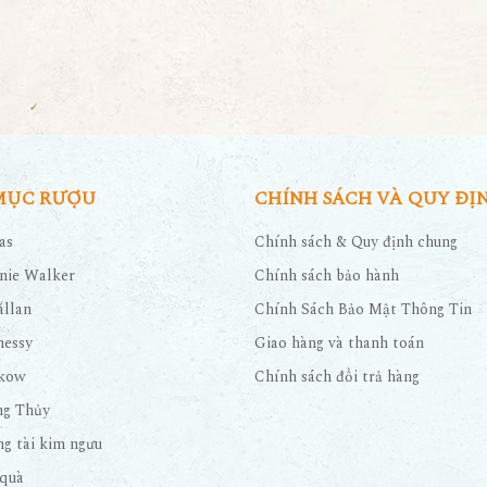
MỤC RƯỢU
CHÍNH SÁCH VÀ QUY ĐỊ
as
Chính sách & Quy định chung
nie Walker
Chính sách bảo hành
llan
Chính Sách Bảo Mật Thông Tin
nessy
Giao hàng và thanh toán
kow
Chính sách đổi trả hàng
ng Thủy
g tài kim ngưu
quà