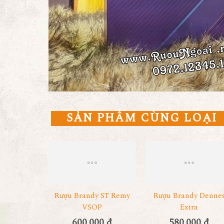
SẢN PHẨM CÙNG LOẠI
Rượu Brandy ST Remy
Rượu Brandy Denne
VSOP
Extra
600.000 đ
580.000 đ