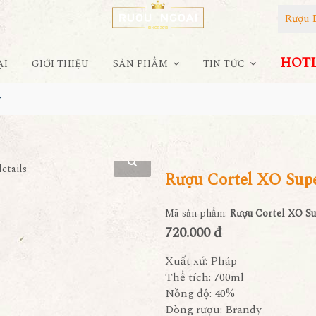
Rượu 
HOTLI
ẠI
GIỚI THIỆU
SẢN PHẨM
TIN TỨC
r
Rượu Cortel XO Sup
Mã sản phẩm:
Rượu Cortel XO Su
720.000 đ
Xuất xứ: Pháp
Thể tích: 700ml
Nồng độ: 40%
Dòng rượu: Brandy