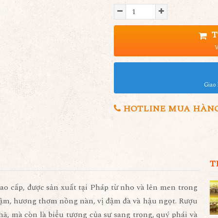
T
V
Giao 
HOTLINE MUA HÀNG 0
T
ao cấp, được sản xuất tại Pháp từ nho và lên men trong
đậm, hương thơm nồng nàn, vị đậm đà và hậu ngọt. Rượu
ã, mà còn là biểu tượng của sự sang trọng, quý phái và