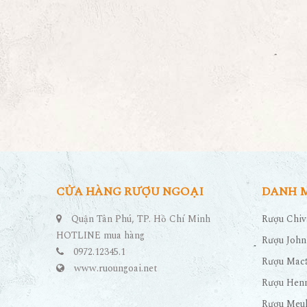
CỬA HÀNG RƯỢU NGOẠI
DANH 
Quận Tân Phú, TP. Hồ Chí Minh
Rượu Chiv
HOTLINE mua hàng
Rượu John
0972.12345.1
Rượu Maca
www.ruoungoai.net
Rượu Hen
Rượu Meu