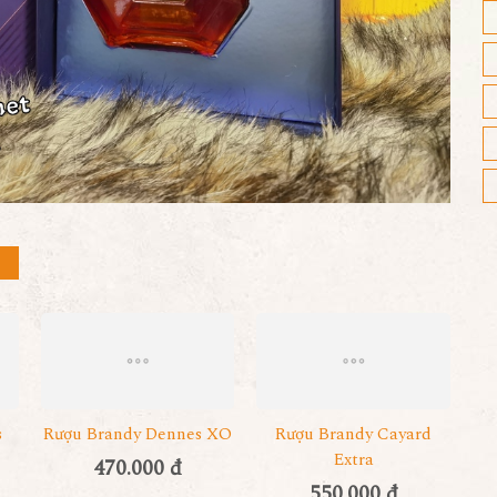
s
Rượu Brandy Dennes XO
Rượu Brandy Cayard
Extra
470.000 đ
550.000 đ