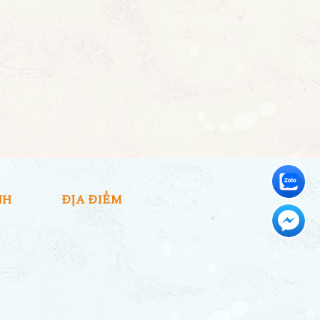
NH
ĐỊA ĐIỂM