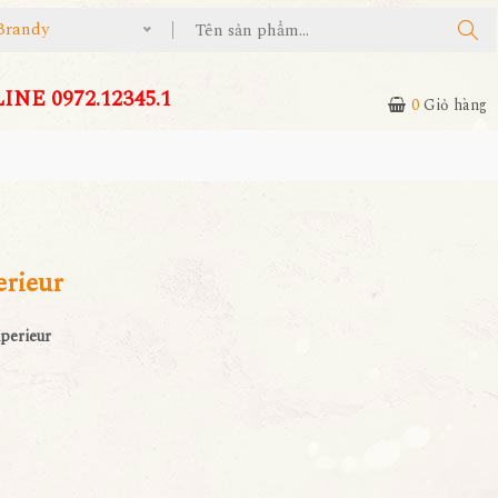
Brandy
NE 0972.12345.1
0
Giỏ hàng
erieur
perieur