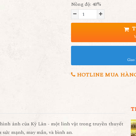
Nồng độ: 40%
T
V
Giao 
HOTLINE MUA HÀNG 0
T
i hình ảnh của Kỳ Lân - một linh vật trong truyền thuyết
ủa sức mạnh, may mắn, và bình an.