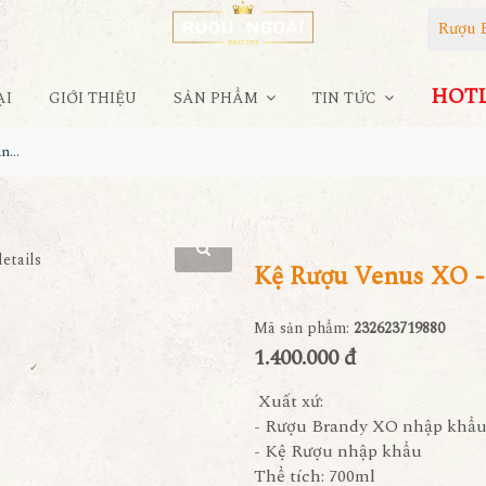
Rượu 
HOTLI
ẠI
GIỚI THIỆU
SẢN PHẨM
TIN TỨC
Kệ Rượu Venus XO - Kỳ Lân 2023
Kệ Rượu Venus XO -
Mã sản phẩm:
232623719880
1.400.000 đ
Xuất xứ:
- Rượu Brandy XO nhập khẩ
- Kệ Rượu nhập khẩu
Thể tích: 700ml