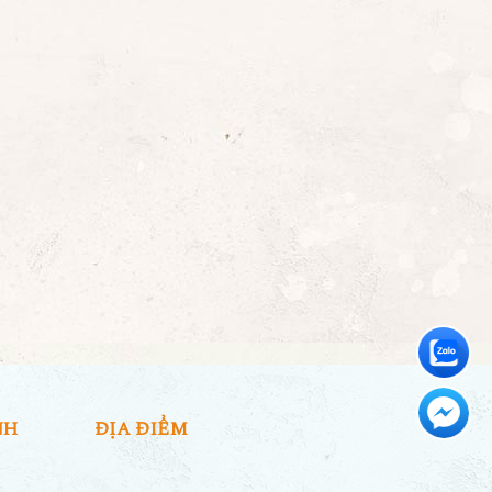
NH
ĐỊA ĐIỂM