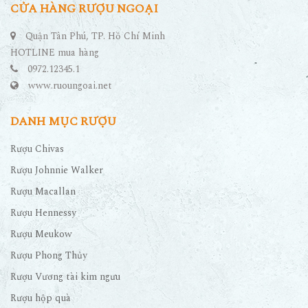
CỬA HÀNG RƯỢU NGOẠI
Quận Tân Phú, TP. Hồ Chí Minh
HOTLINE mua hàng
0972.12345.1
www.ruoungoai.net
DANH MỤC RƯỢU
Rượu Chivas
Rượu Johnnie Walker
Rượu Macallan
Rượu Hennessy
Rượu Meukow
Rượu Phong Thủy
Rượu Vương tài kim ngưu
Rượu hộp quà