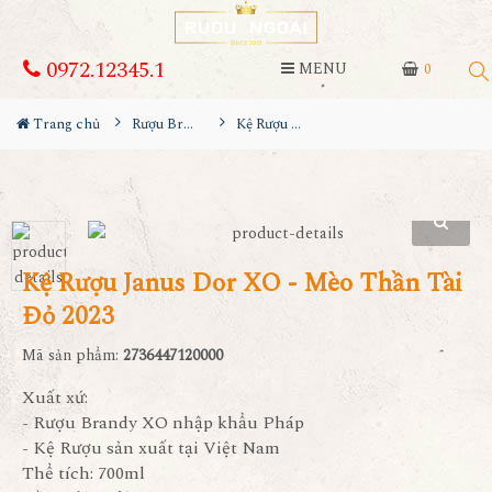
0972.12345.1
MENU
0
Trang chủ
Rượu Brandy
Kệ Rượu Janus Dor XO - Mèo Thần Tài Đỏ 2023
Kệ Rượu Janus Dor XO - Mèo Thần Tài
Đỏ 2023
Mã sản phẩm:
2736447120000
Xuất xứ:
- Rượu Brandy XO nhập khẩu Pháp
- Kệ Rượu sản xuất tại Việt Nam
Thể tích: 700ml