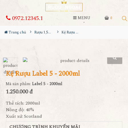
0972.12345.1
MENU
0
Trang chủ
Rượu 1,5L-2L-3L-4,5L
Kệ Rượu Label 5 - 2000ml
Kệ Rượu Label 5 - 2000ml
Mã sản phẩm:
Label 5 - 2000ml
1.250.000 đ
Thể tích: 2000ml
Nồng độ: 40%
Xuất xứ: Scotland
CHƯƠNG TRÌNH KHUYẾN MÃI