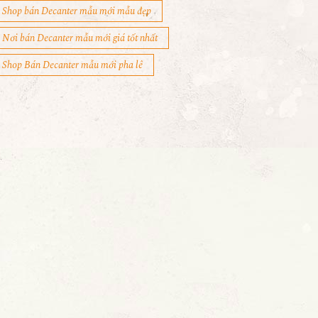
Shop bán Decanter mẫu mới mẫu đẹp
Nơi bán Decanter mẫu mới giá tốt nhất
Shop Bán Decanter mẫu mới pha lê