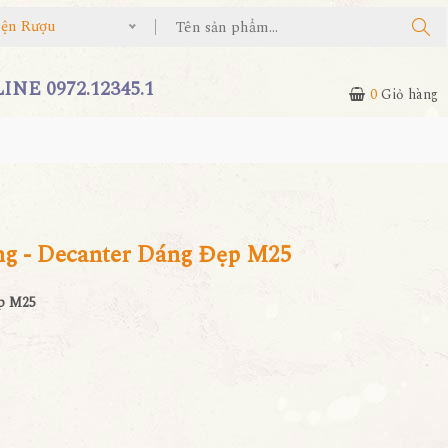
iện Rượu
NE 0972.12345.1
0
Giỏ hàng
g - Decanter Dáng Đẹp M25
p M25