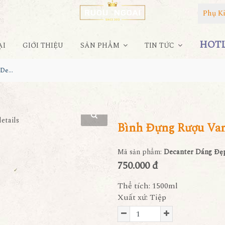
Phụ K
HOTLI
ẠI
GIỚI THIỆU
SẢN PHẨM
TIN TỨC
Bình Đựng Rượu Vang - Decanter Dáng Đẹp M25
Bình Đựng Rượu Van
Mã sản phẩm:
Decanter Dáng Đẹ
750.000 đ
Thể tích: 1500ml
Xuất xứ: Tiệp