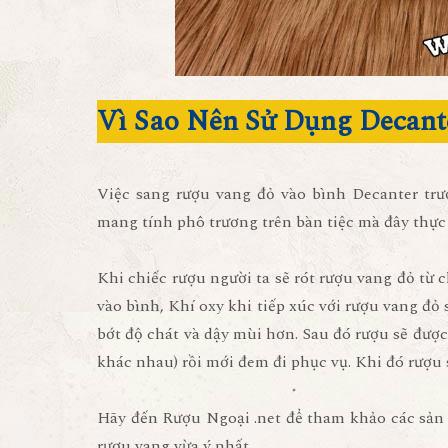
Vì Sao Nên Sử Dụng Decant
Việc sang rượu vang đỏ vào bình Decanter trư
mang tính phô trương trên bàn tiệc mà đây thực 
Khi chiếc rượu người ta sẽ rót rượu vang đỏ từ 
vào bình, Khí oxy khi tiếp xúc với rượu vang đỏ
bớt độ chát và dậy mùi hơn. Sau đó rượu sẽ đượ
khác nhau) rồi mới đem đi phục vụ. Khi đó rượu
Hãy đến Rượu Ngoại .net để tham khảo các sả
rượu vang vừa ý nhất.