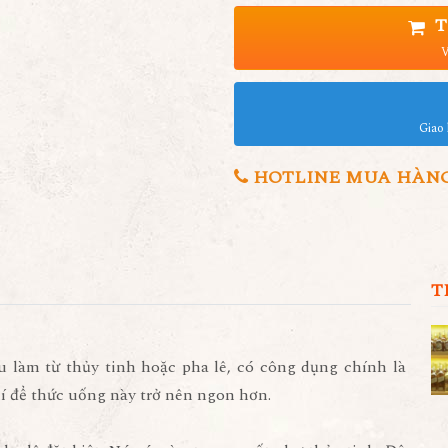
T
V
Giao 
HOTLINE MUA HÀNG 0
T
u làm từ thủy tinh hoặc pha lê, có công dụng chính là
í để thức uống này trở nên ngon hơn.