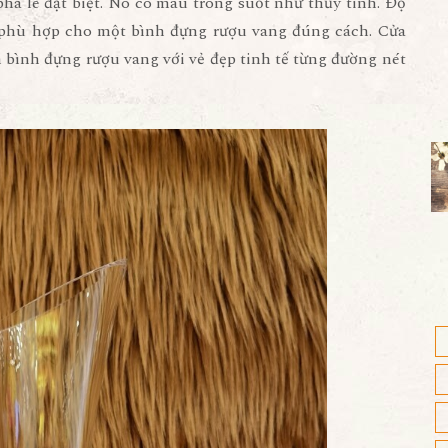
pha lê đặt biệt. Nó có màu trong suốt như thủy tinh. Độ
n phù hợp cho một bình đựng rượu vang đúng cách. Cửa
n bình đựng rượu vang với vẻ đẹp tinh tế từng đường nét