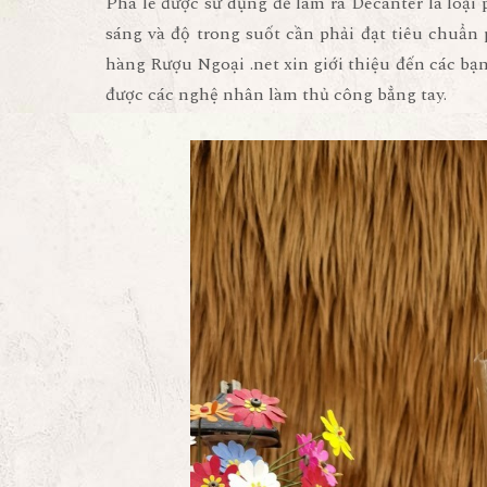
Pha lê được sử dụng để làm ra Decanter là loại 
sáng và độ trong suốt cần phải đạt tiêu chuẩ
hàng Rượu Ngoại .net xin giới thiệu đến các bạ
được các nghệ nhân làm thủ công bẳng tay.