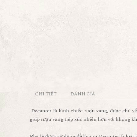
CHI TIẾT
ĐÁNH GIÁ
Decanter là bình chiếc rượu vang, được chủ yế
giúp rượu vang tiếp xúc nhiều hơn với không kh
Pha lê được sử dụng để làm ra Decanter là loại 