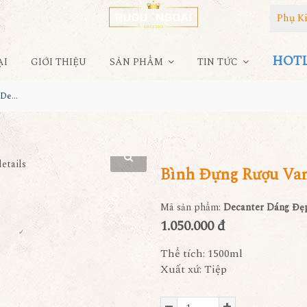
Phụ K
HOTLI
ẠI
GIỚI THIỆU
SẢN PHẨM
TIN TỨC
Bình Đựng Rượu Vang - Decanter Dáng Đẹp M08
Bình Đựng Rượu Van
Mã sản phẩm:
Decanter Dáng Đẹ
1.050.000 đ
Thể tích: 1500ml
Xuất xứ: Tiệp