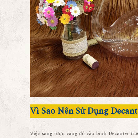
Vì Sao Nên Sử Dụng Decant
Việc sang rượu vang đỏ vào bình Decanter trư