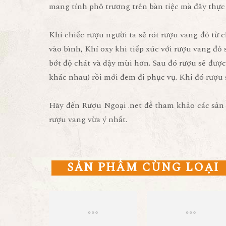
mang tính phô trương trên bàn tiệc mà đây thực 
Khi chiếc rượu người ta sẽ rót rượu vang đỏ từ 
vào bình, Khí oxy khi tiếp xúc với rượu vang đỏ
bớt độ chát và dậy mùi hơn. Sau đó rượu sẽ đượ
khác nhau) rồi mới đem đi phục vụ. Khi đó rượu
Hãy đến Rượu Ngoại .net để tham khảo các sả
rượu vang vừa ý nhất.
SẢN PHẨM CÙNG LOẠI