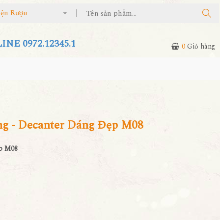
iện Rượu
NE 0972.12345.1
0
Giỏ hàng
g - Decanter Dáng Đẹp M08
p M08