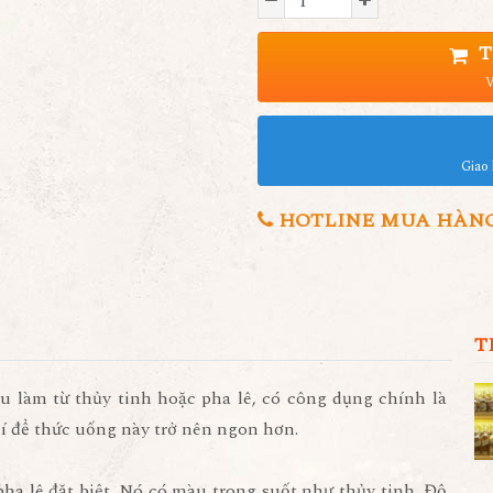
T
V
Giao 
HOTLINE MUA HÀNG 0
T
u làm từ thủy tinh hoặc pha lê, có công dụng chính là
í để thức uống này trở nên ngon hơn.
pha lê đặt biệt. Nó có màu trong suốt như thủy tinh. Độ