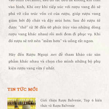
vào bình, Khí oxy khi tiếp xúc với rượu vang đỏ sẽ
phá vỡ cấu trúc vốn có của rượu, giúp rượu vang
giảm bớt độ chát và dậy mùi hơn. Sau đó rượu sẽ
được "thở" từ 30 đến 60 phút (tùy vào những dòng
rượu vang khác nhau) rồi mới đem đi phục vụ. Khi
đó rượu sẽ trở nên "mềm hơn" và uống rất ngon.
Hãy đến Rượu Ngoại .net để tham khảo các sản
phẩm khác nhau và chọn cho mình những bộ phụ
kiện rượu vang vừa ý nhất.
TIN TỨC MỚI
Giới thiệu Rượu Balvenie, Top 6 kiến
thức về Rượu Balvenie