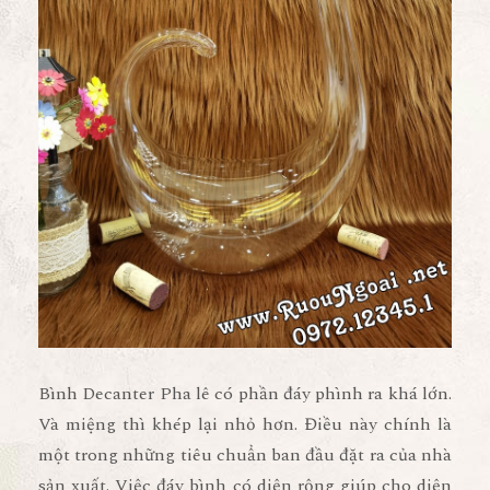
Bình Decanter Pha lê có phần đáy phình ra khá lớn.
Và miệng thì khép lại nhỏ hơn. Điều này chính là
một trong những tiêu chuẩn ban đầu đặt ra của nhà
sản xuất. Việc đáy bình có diện rộng giúp cho diện