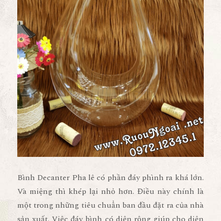
Bình Decanter Pha lê có phần đáy phình ra khá lớn.
Và miệng thì khép lại nhỏ hơn. Điều này chính là
một trong những tiêu chuẩn ban đầu đặt ra của nhà
sản xuất. Việc đáy bình có diện rộng giúp cho diện