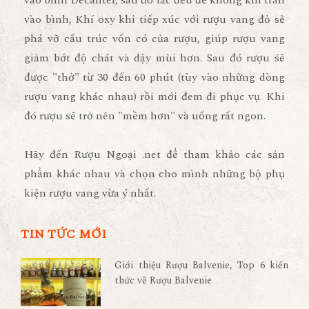
vào bình, Khí oxy khi tiếp xúc với rượu vang đỏ sẽ
phá vỡ cấu trúc vốn có của rượu, giúp rượu vang
giảm bớt độ chát và dậy mùi hơn. Sau đó rượu sẽ
được "thở" từ 30 đến 60 phút (tùy vào những dòng
rượu vang khác nhau) rồi mới đem đi phục vụ. Khi
đó rượu sẽ trở nên "mềm hơn" và uống rất ngon.
Hãy đến Rượu Ngoại .net để tham khảo các sản
phẩm khác nhau và chọn cho mình những bộ phụ
kiện rượu vang vừa ý nhất.
TIN TỨC MỚI
Giới thiệu Rượu Balvenie, Top 6 kiến
thức về Rượu Balvenie