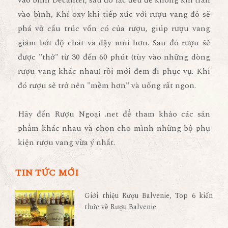
vào bình, Khí oxy khi tiếp xúc với rượu vang đỏ sẽ
phá vỡ cấu trúc vốn có của rượu, giúp rượu vang
giảm bớt độ chát và dậy mùi hơn. Sau đó rượu sẽ
được "thở" từ 30 đến 60 phút (tùy vào những dòng
rượu vang khác nhau) rồi mới đem đi phục vụ. Khi
đó rượu sẽ trở nên "mềm hơn" và uống rất ngon.
Hãy đến Rượu Ngoại .net để tham khảo các sản
phẩm khác nhau và chọn cho mình những bộ phụ
kiện rượu vang vừa ý nhất.
TIN TỨC MỚI
Giới thiệu Rượu Balvenie, Top 6 kiến
thức về Rượu Balvenie