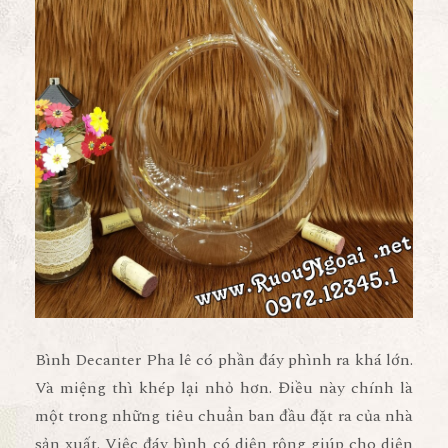
Bình Decanter Pha lê có phần đáy phình ra khá lớn.
Và miệng thì khép lại nhỏ hơn. Điều này chính là
một trong những tiêu chuẩn ban đầu đặt ra của nhà
sản xuất. Việc đáy bình có diện rộng giúp cho diện