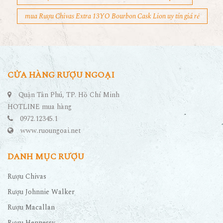
mua Rượu Chivas Extra 13YO Bourbon Cask Lion uy tín giá rẻ
CỬA HÀNG RƯỢU NGOẠI
Quận Tân Phú, TP. Hồ Chí Minh
HOTLINE mua hàng
0972.12345.1
www.ruoungoai.net
DANH MỤC RƯỢU
Rượu Chivas
Rượu Johnnie Walker
Rượu Macallan
Rượu Hennessy