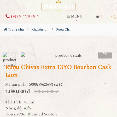
0972.12345.1
MENU
0
Trang chủ
Khuyến Mãi Lớn
Rượu Chivas Extra 13YO Bourbon Cask Lion
Rượu Chivas Extra 13YO Bourbon Cask
Lion
Mã sản phẩm:
5000299626993 sư tử
1.030.000 đ
1.150.000 đ
Thể tích: 700ml
Nồng độ: 40%
Dòng rượu: Blended Scotch