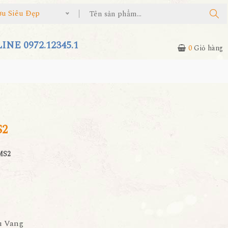
ợu Siêu Đẹp
NE 0972.12345.1
0
Giỏ hàng
S2
MS2
u Vang