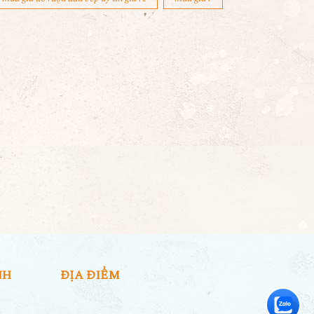
mua giá đỡ rượu đầu bếp uy tín giá rẻ
mua giá r
NH
ĐỊA ĐIỂM