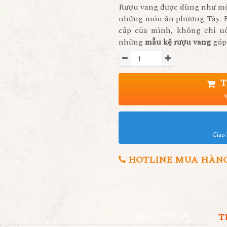
Rượu vang được dùng như một
những món ăn phương Tây. B
cấp của mình, không chỉ uố
những
mẫu kệ rượu vang
góp 
T
V
Giao 
HOTLINE MUA HÀNG 0
T