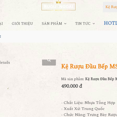
Kệ Rư
HOTLI
ẠI
GIỚI THIỆU
SẢN PHẨM
TIN TỨC
2
Kệ Rượu Đầu Bếp M
Mã sản phẩm:
Kệ Rượu Đầu Bếp 
490.000 đ
- Chất Liệu: Nhựa Tổng Hợp
- Xuất Xứ: Trung Quốc
- Chức Năng: Trưng Bày Rượ