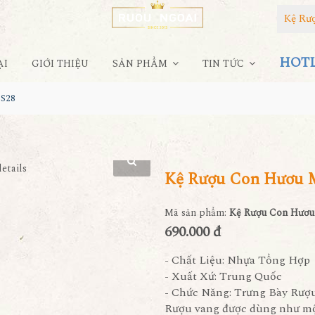
Kệ Rư
HOTLI
ẠI
GIỚI THIỆU
SẢN PHẨM
TIN TỨC
MS28
Kệ Rượu Con Hươu 
Mã sản phẩm:
Kệ Rượu Con Hươu
690.000 đ
- Chất Liệu: Nhựa Tổng Hợp
- Xuất Xứ: Trung Quốc
- Chức Năng: Trưng Bày Rượ
Rượu vang được dùng như một