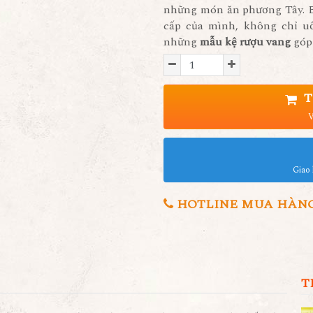
những món ăn phương Tây. B
cấp của mình, không chỉ uố
những
mẫu kệ rượu vang
góp 
T
V
Giao 
HOTLINE MUA HÀNG 0
T