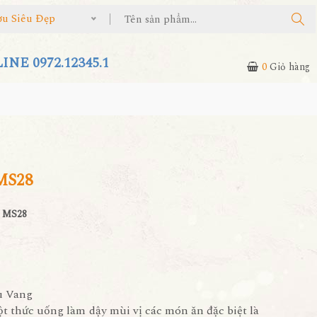
ợu Siêu Đẹp
NE 0972.12345.1
0
Giỏ hàng
MS28
 MS28
u Vang
 thức uống làm dậy mùi vị các món ăn đặc biệt là