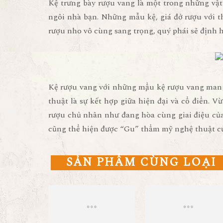
Kệ trưng bày rượu vang
là một trong những vật 
ngôi nhà bạn. Những mẫu kệ, giá đở rượu với th
rượu nho vô cùng sang trọng, quý phái sẽ định 
Kệ rượu vang
với những mẩu kệ rượu vang mang 
thuật là sự kết hợp giữa hiện đại và cổ điển. 
rượu
chủ nhân như đang hòa cùng giai điệu của
cũng thể hiện được “Gu” thẩm mỹ nghệ thuật củ
SẢN PHẨM CÙNG LOẠI