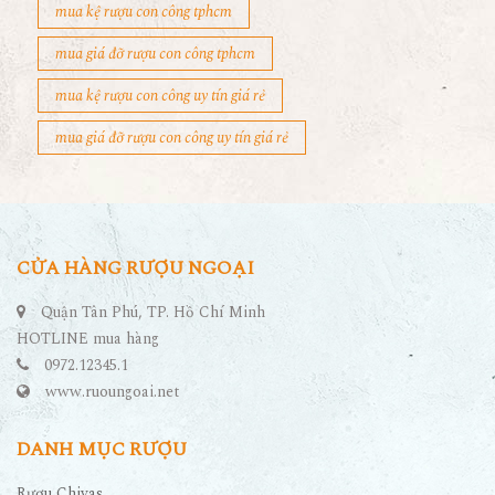
mua kệ rượu con công tphcm
mua giá đỡ rượu con công tphcm
mua kệ rượu con công uy tín giá rẻ
mua giá đỡ rượu con công uy tín giá rẻ
CỬA HÀNG RƯỢU NGOẠI
Quận Tân Phú, TP. Hồ Chí Minh
HOTLINE mua hàng
0972.12345.1
www.ruoungoai.net
DANH MỤC RƯỢU
Rượu Chivas